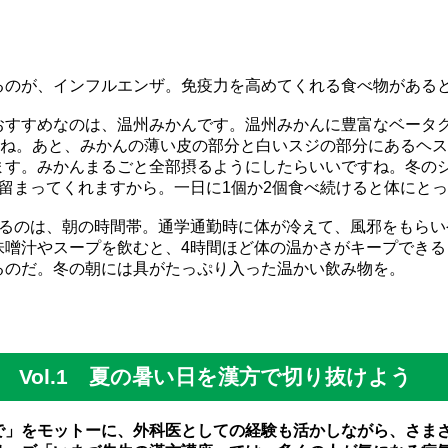
るのが、インフルエンザ。免疫力を高めてくれる食べ物がある
おすすめなのは、温州みかんです。温州みかんに豊富なベータ
すね。あと、みかんの薄い皮の部分と白いスジの部分にあるヘ
ます。みかんまるごと全部摂るようにしたらいいですね。冬の
留まってくれますから。一日に1個か2個食べ続けると体にと
なるのは、朝の時間帯。通学通勤時に体が冷えて、風邪をもらい
味噌汁やスープを飲むと、4時間ほど体の温かさがキープできる
るのだ。冬の朝には具がたっぷり入った温かい飲み物を。
Vol.1 夏の暑い日を漢方で切り抜けよう
」をモットーに、外科医としての経験も活かしながら、さま