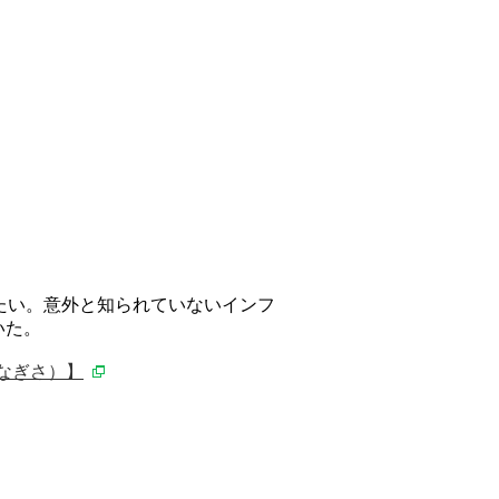
たい。意外と知られていないインフ
いた。
井なぎさ）】