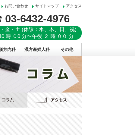
お問い合わせ
サイトマップ
アクセス
 03-6432-4976
・金・土 (休診：水、木、日、祝)
10 時 ０0 分〜午後 ２ 時 ００ 分
漢方内科
漢方産婦人科
その他