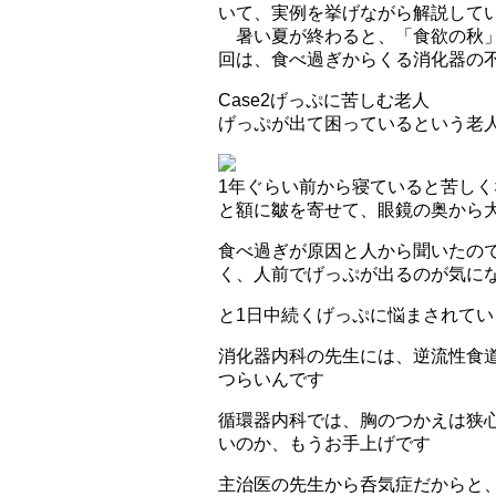
いて、実例を挙げながら解説して
暑い夏が終わると、「食欲の秋」
回は、食べ過ぎからくる消化器の
Case2
げっぷに苦しむ老人
げっぷが出て困っているという老
1年ぐらい前から寝ていると苦し
と額に皺を寄せて、眼鏡の奥から
食べ過ぎが原因と人から聞いたの
く、人前でげっぷが出るのが気に
と1日中続くげっぷに悩まされて
消化器内科の先生には、逆流性食
つらいんです
循環器内科では、胸のつかえは狭
いのか、もうお手上げです
主治医の先生から呑気症だからと