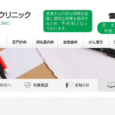
☎
患者さんの待ち時間を短
縮し適切な医療を提供す
るため、予 約 制 となっ
月・火
ております。
午前 
肛門外科
消化器内科
放射線科
がん漢方