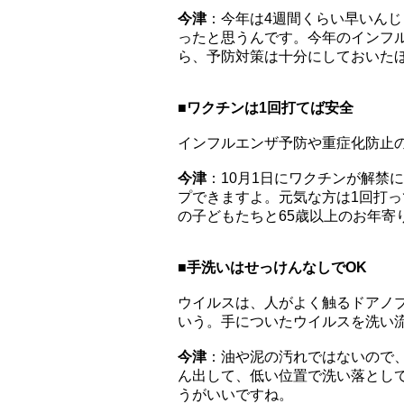
今津
：今年は4週間くらい早いん
ったと思うんです。今年のインフル
ら、予防対策は十分にしておいた
■ワクチンは1回打てば安全
インフルエンザ予防や重症化防止
今津
：10月1日にワクチンが解禁
プできますよ。元気な方は1回打
の子どもたちと65歳以上のお年寄
■手洗いはせっけんなしでOK
ウイルスは、人がよく触るドアノ
いう。手についたウイルスを洗い
今津
：油や泥の汚れではないので
ん出して、低い位置で洗い落とし
うがいいですね。