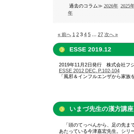
過去のコラム≫
2026年
2025
年
« 前へ
1
2
3
4
5
…
27
次へ »
ESSE 2019.12
2019年11月2日発行 株式会社
ESSE 2012 DEC. P.102-104
「風邪＆インフルエンザから家族
いまづ先生の漢方講座 
「頭のてっぺんから、足の先まで
あたっている今津嘉宏先生。シリ