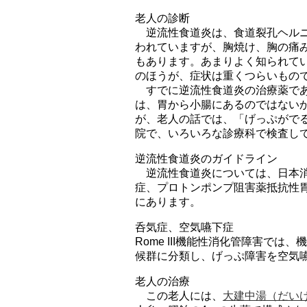
老人の診断
逆流性食道炎は、食道裂孔ヘルニ
われていますが、胸焼け、胸の痛
もあります。あまりよく知られて
のほうが、症状は重くつらいもの
すでに逆流性食道炎の治療薬であ
は、胃から小腸にあるのではない
が、老人の話では、「げっぷがで
院で、いろいろな診療科で検査し
逆流性食道炎のガイドライン
逆流性食道炎については、日本消
症、プロトンポンプ阻害薬抵抗性胃
にあります。
呑気症、空気嚥下症
Rome III機能性消化管障害
候群に分類し、げっぷ障害を空気
老人の治療
この老人には、
大建中湯（だい