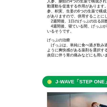
人参、膠飴の4つの生薬で構成さ
動運動を促進する作用があります
参、枳実、生姜の6つの生薬で構
がありますので、併用することに
2週間後、1日のげっぷの出る回
4週間後、寝ている間、げっぷが
いるそうです。
げっぷの治療
げっぷは、単純に食べ過ぎ飲み過
ように爽快感がある薬剤を選択す
炎症に伴う胃の痛みなどにも用い
J-WAVE「STEP ONE