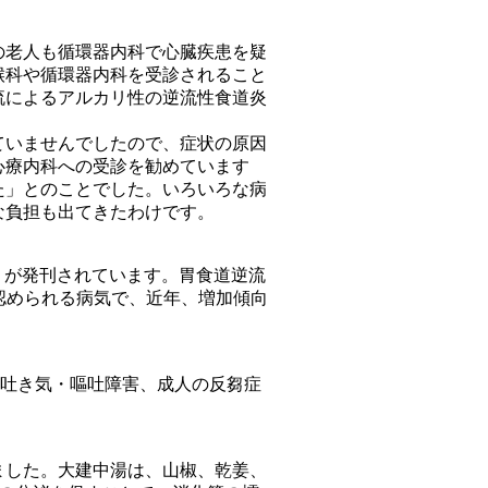
の老人も循環器内科で心臓疾患を疑
喉科や循環器内科を受診されること
流によるアルカリ性の逆流性食道炎
ていませんでしたので、症状の原因
心療内科への受診を勧めています
た」とのことでした。いろいろな病
な負担も出てきたわけです。
』が発刊されています。胃食道逆流
に認められる病気で、近年、増加傾向
害、吐き気・嘔吐障害、成人の反芻症
ました。大建中湯は、山椒、乾姜、