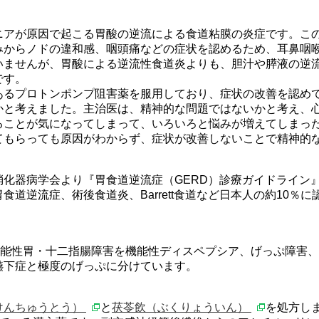
アが原因で起こる胃酸の逆流による食道粘膜の炎症です。こ
みからノドの違和感、咽頭痛などの症状を認めるため、耳鼻咽
いませんが、胃酸による逆流性食道炎よりも、胆汁や膵液の逆
です。
るプロトンポンプ阻害薬を服用しており、症状の改善を認め
かと考えました。主治医は、精神的な問題ではないかと考え、
ることが気になってしまって、いろいろと悩みが増えてしまっ
てもらっても原因がわからず、症状が改善しないことで精神的
化器病学会より『胃食道逆流症（GERD）診療ガイドライン
食道逆流症、術後食道炎、Barrett食道など日本人の約10％
では、機能性胃・十二指腸障害を機能性ディスペプシア、げっぷ障
嚥下症と極度のげっぷに分けています。
けんちゅうとう）
と
茯苓飲（ぶくりょういん）
を処方し